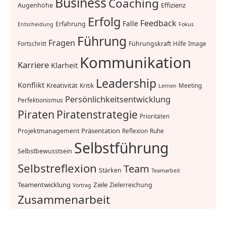
Business
Coaching
Effizienz
Augenhöhe
Erfolg
Feedback
Falle
Erfahrung
Entscheidung
Fokus
Führung
Fragen
Führungskraft
Fortschritt
Hilfe
Image
Kommunikation
Karriere
Klarheit
Leadership
Konflikt
Kreativität
Kritik
Meeting
Lernen
Persönlichkeitsentwicklung
Perfektionismus
Piraten
Piratenstrategie
Prioritäten
Präsentation
Projektmanagement
Reflexion
Ruhe
Selbstführung
Selbstbewusstsein
Selbstreflexion
Team
Stärken
Teamarbeit
Teamentwicklung
Ziele
Zielerreichung
Vortrag
Zusammenarbeit