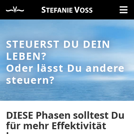
STEUERST DU DEIN
LEBEN?
Oder lässt Du andere
steuern?
DIESE Phasen solltest Du
für mehr Effektivität