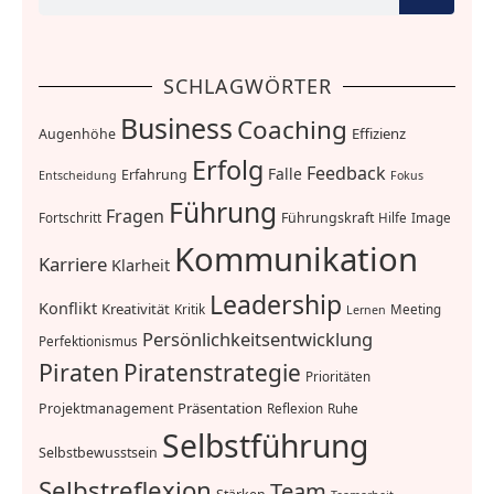
SCHLAGWÖRTER
Business
Coaching
Effizienz
Augenhöhe
Erfolg
Feedback
Falle
Erfahrung
Entscheidung
Fokus
Führung
Fragen
Führungskraft
Fortschritt
Hilfe
Image
Kommunikation
Karriere
Klarheit
Leadership
Konflikt
Kreativität
Kritik
Meeting
Lernen
Persönlichkeitsentwicklung
Perfektionismus
Piraten
Piratenstrategie
Prioritäten
Präsentation
Projektmanagement
Reflexion
Ruhe
Selbstführung
Selbstbewusstsein
Selbstreflexion
Team