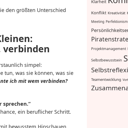
Komm
Klarheit
die den größten Unterschied
Konflikt
Kreativität
Meeting
Perfektionis
Persönlichkeitse
leinen:
Piratenstrat
, verbinden
Projektmanagement
S
Selbstbewusstsein
staunlich simpel:
Selbstreflex
e tun, was sie können, was sie
Teamentwicklung
nte ich mit wem verbinden?
Vor
Zusammena
r sprechen.“
ance, ein beruflicher Schritt.
: mit bewusstem Hinschauen.