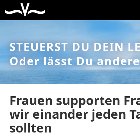
STEUERST DU DEIN L
Oder lässt Du andere
Frauen supporten F
wir einander jeden T
sollten