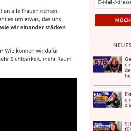
 an alle Frauen richten.
eht es um etwas, das uns
MÖCHT
 wie wir einander stärken
NEUES
h? Wie können wir dafür
ehr Sichtbarkeit, mehr Raum
Ge
ei
de
he
Ex
ei
al
Sc
fü