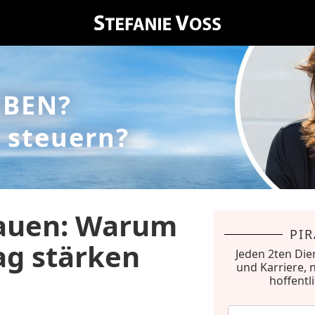
EBEN?
 steuern?
rauen: Warum
PI
ag stärken
Jeden 2ten Die
und Karriere, 
hoffentl