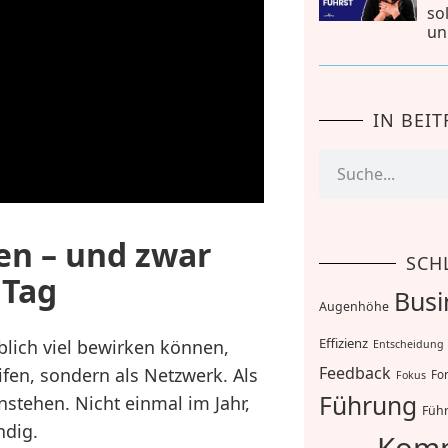
so
un
IN BEI
en – und zwar
SCH
 Tag
Busi
Augenhöhe
Effizienz
blich viel bewirken können,
Entscheidung
Feedback
fen, sondern als Netzwerk. Als
For
Fokus
Führung
nstehen. Nicht einmal im Jahr,
Führ
ndig.