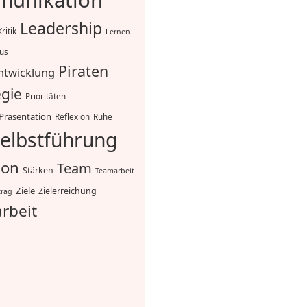
unikation
Leadership
Kritik
Lernen
mus
Piraten
ntwicklung
egie
Prioritäten
Präsentation
Reflexion
Ruhe
elbstführung
ion
Team
Stärken
Teamarbeit
Ziele
Zielerreichung
trag
rbeit