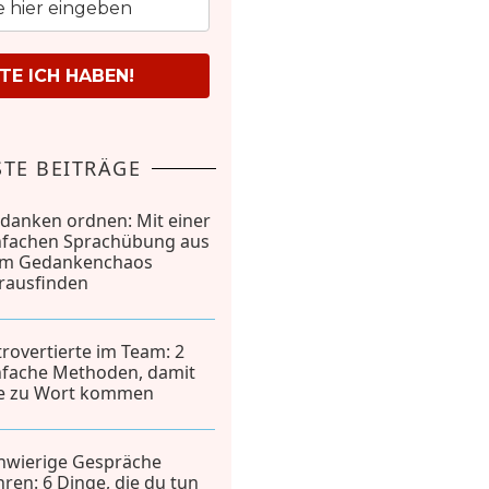
E ICH HABEN!
TE BEITRÄGE
danken ordnen: Mit einer
nfachen Sprachübung aus
m Gedankenchaos
rausfinden
trovertierte im Team: 2
nfache Methoden, damit
le zu Wort kommen
hwierige Gespräche
hren: 6 Dinge, die du tun