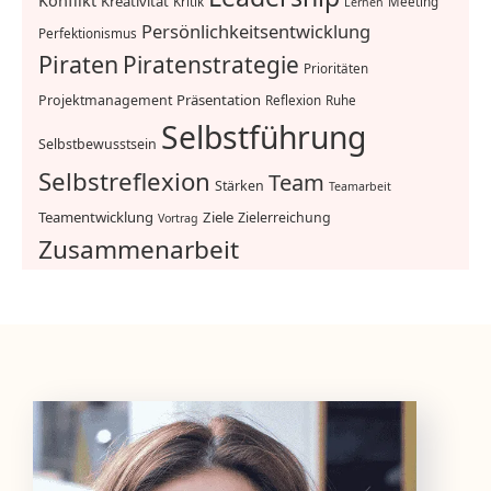
Konflikt
Kreativität
Kritik
Meeting
Lernen
Persönlichkeitsentwicklung
Perfektionismus
Piraten
Piratenstrategie
Prioritäten
Präsentation
Projektmanagement
Reflexion
Ruhe
Selbstführung
Selbstbewusstsein
Selbstreflexion
Team
Stärken
Teamarbeit
Teamentwicklung
Ziele
Zielerreichung
Vortrag
Zusammenarbeit