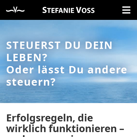
STEUERST DU DEIN
LEBEN?
Oder lässt Du andere
steuern?
Erfolgsregeln, die
wirklich funktionieren –